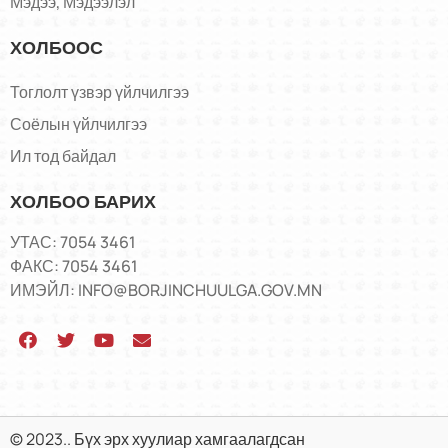
Мэдээ, Мэдээлэл
ХОЛБООС
Тоглолт үзвэр үйлчилгээ
Соёлын үйлчилгээ
Ил тод байдал
ХОЛБОО БАРИХ
УТАС: 7054 3461
ФАКС: 7054 3461
ИМЭЙЛ: INFO@BORJINCHUULGA.GOV.MN
© 2023.. Бүх эрх хуулиар хамгаалагдсан