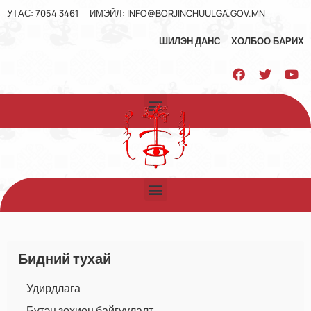
УТАС: 7054 3461
ИМЭЙЛ: INFO@BORJINCHUULGA.GOV.MN
ШИЛЭН ДАНС
ХОЛБОО БАРИХ
Бидний тухай
Удирдлага
Бүтэц зохион байгуулалт