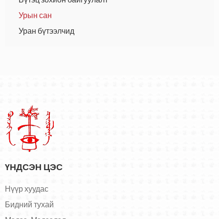
Урын сан
Уран бүтээлчид
ҮНДСЭН ЦЭС
Нүүр хуудас
Бидний тухай